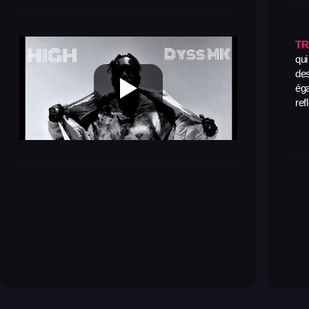
TR
qui
de
ég
ref