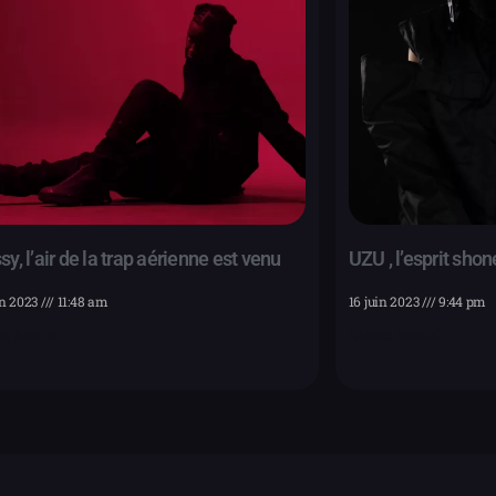
y, l’air de la trap aérienne est venu
UZU , l’esprit sh
in 2023
11:48 am
16 juin 2023
9:44 pm
e, juste ici
La suite, juste ici