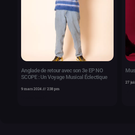
Anglade de retour avec son 3e EP NO
Muss
SCOPE : Un Voyage Musical Éclectique
27 ju
9 mars 2024
2:38 pm
La suit
La suite, juste ici