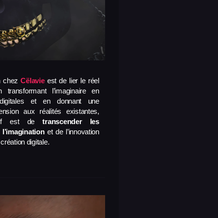
n chez
Cëlavie
est de lier le réel
En transformant l’imaginaire en
digitales et en donnant une
ension aux réalités existantes,
ctif est de
transcender les
 l’imagination
et de l’innovation
création digitale.