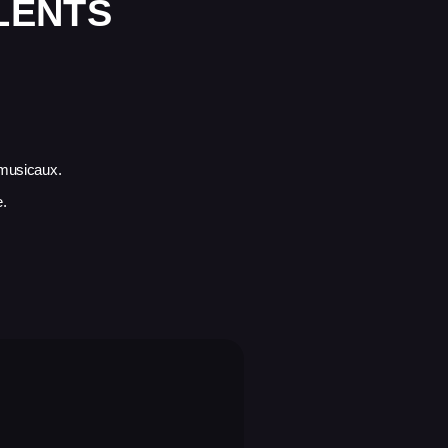
LENTS
 musicaux.
e.