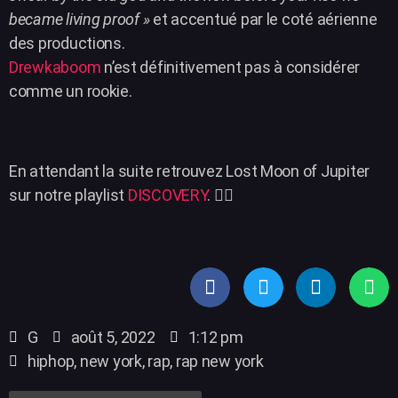
became living proof »
et accentué par le coté aérienne
des productions.
Drewkaboom
n’est définitivement pas à considérer
comme un rookie.
En attendant la suite retrouvez Lost Moon of Jupiter
sur notre playlist
DISCOVERY
. 🏴‍☠️
G
août 5, 2022
1:12 pm
hiphop
,
new york
,
rap
,
rap new york