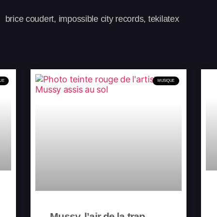
brice coudert
,
impossible city records
,
tekilatex
UE
MUSIQUE
Mussy, l’air de la trap