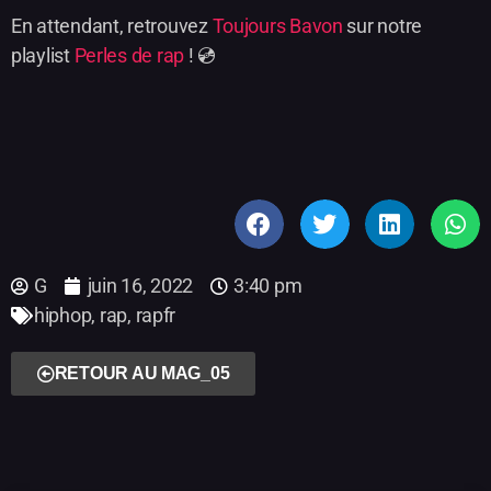
En attendant, retrouvez
Toujours Bavon
sur notre
playlist
Perles de rap
! 💿
G
juin 16, 2022
3:40 pm
hiphop
,
rap
,
rapfr
RETOUR AU MAG_05