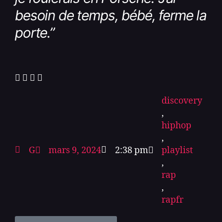
besoin de temps, bébé, ferme la
porte.
”
discovery
,
hiphop
,
G
mars 9, 2024
2:38 pm
playlist
,
rap
,
rapfr