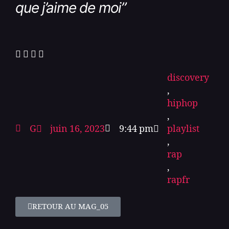
que j’aime de moi
”
discovery
,
hiphop
,
G
juin 16, 2023
9:44 pm
playlist
,
rap
,
rapfr
RETOUR AU MAG_05