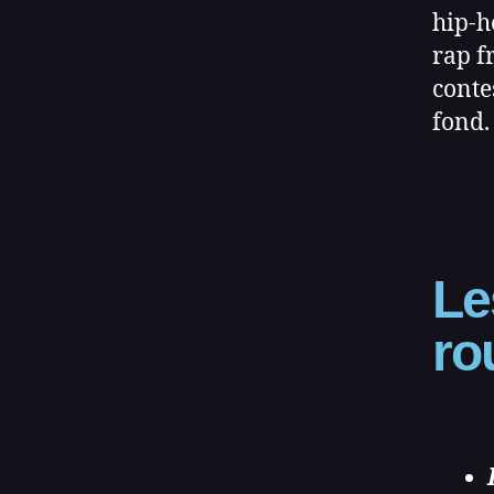
hip‑h
rap f
conte
fond.
Le
ro