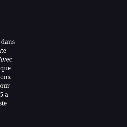
r dans
ate
 Avec
 que
ions,
mour
5 a
ste