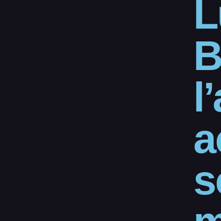
L
B
l
a
s