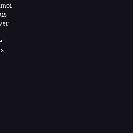
 moi
ais
over
e
is