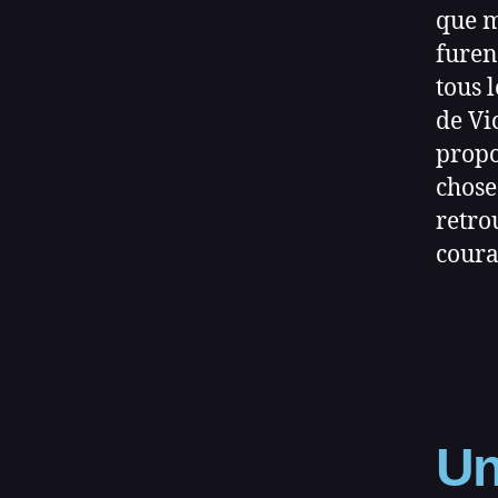
que m
furen
tous 
de Vi
propo
chose
retro
coura
Un