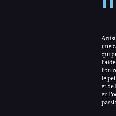
m
Artis
une c
qui p
l’aid
l’on 
le pe
et de
eu l’
passi