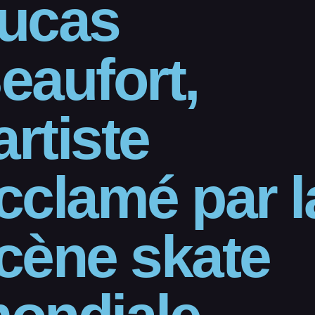
ucas
eaufort,
’artiste
cclamé par l
cène skate