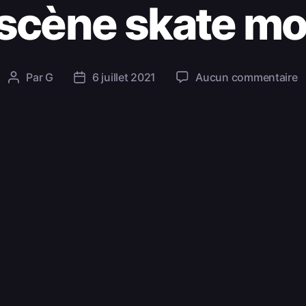
 scène skate m
Par
G
6 juillet 2021
Aucun commentaire