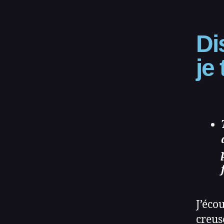
Di
je 
J’éco
creus