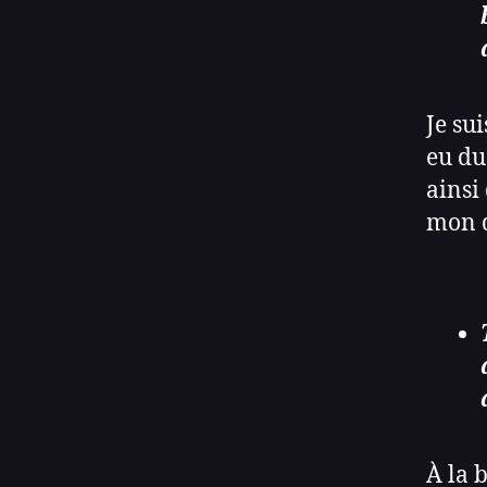
Je su
eu du 
ainsi
mon d
À la b