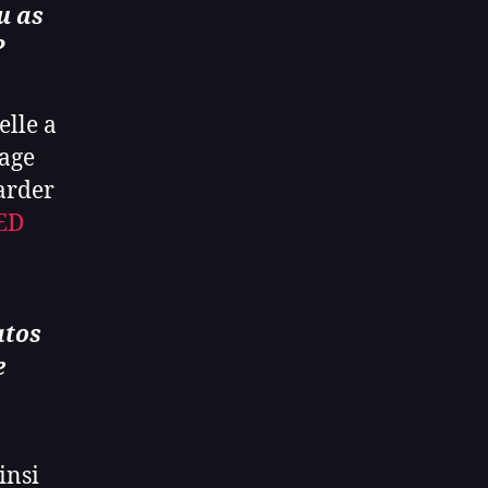
u as
?
elle a
rage
garder
ED
atos
e
insi