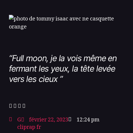
“
Full moon, je la vois même en
fermant les yeux, la tête levée
vers les cieux
”
G
février 22, 2023
12:24 pm
cliprap fr