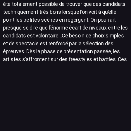
été totalement possible de trouver que des candidats
techniquement très bons lorsque l’on voit à qu’elle
point les petites scènes en regorgent. On pourrait
presque se dire que l’énorme écart de niveaux entre les
candidats est volontaire…Ce besoin de choix simples
et de spectacle est renforcé par la sélection des
épreuves. Dès la phase de présentation passée, les
artistes s’affrontent sur des freestyles et battles. Ces
épreuves donnent évidemment au jury des décisions
plus faciles à prendre que lorsque les candidats
présentent des clips ou des feats. Cependant, ces
vingt dernières années nous ont montré que les
rappeurs excellant dans l’art du freestyle ou de battle
ne devenaient pas forcément de bon artiste studio ou
live. Le programme est construit de telle sorte que les
choix de Shy, SCH et Niska nous paraissent
cohérents. Cependant, ces décisions ne répondent