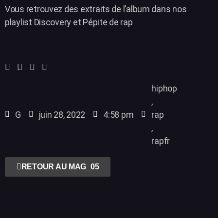
Vous retrouvez des extraits de l’album dans nos
playlist Discovery et Pépite de rap
hiphop
,
G
juin 28, 2022
4:58 pm
rap
,
rapfr
RETOUR AU MAG_05