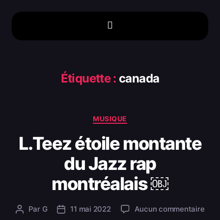
Étiquette :
canada
MUSIQUE
L.Teez étoile montante
du Jazz rap
montréalais ￼
Par
G
11 mai 2022
Aucun commentaire