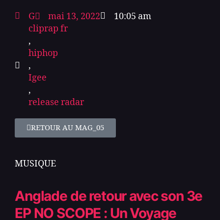
G
mai 13, 2022
10:05 am
cliprap fr
,
hiphop
,
Igee
,
release radar
RETOUR AU MAG_05
MUSIQUE
Anglade de retour avec son 3e
EP NO SCOPE : Un Voyage