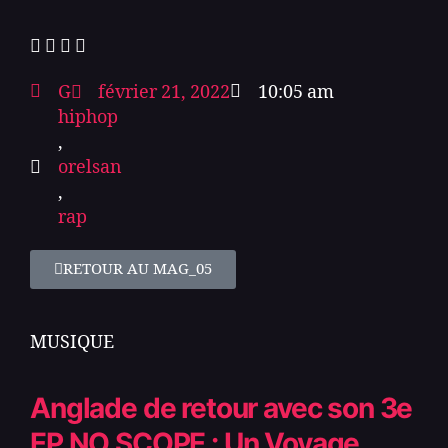
G
février 21, 2022
10:05 am
hiphop
,
orelsan
,
rap
RETOUR AU MAG_05
MUSIQUE
Anglade de retour avec son 3e
EP NO SCOPE : Un Voyage