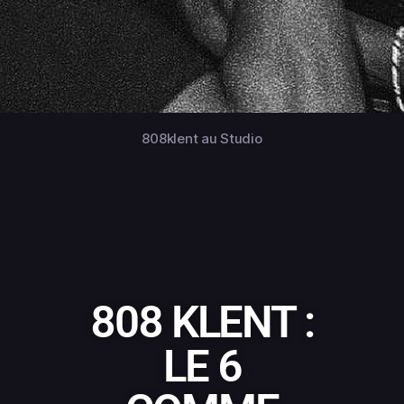
808klent au Studio
808 KLENT :
LE 6